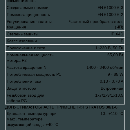
совместимость
Создаваемые помехи
EN 61000-6-3
Помехозащищенность
EN 61000-6-2
Регулирование частоты
Частотный преобразователь
вращения
(ЧП)
Степень защиты
IP X4D
Класс изоляции
F
Подключение к сети
1~230 В, 50 Гц
Номинальная мощность
65,00 Вт
мотора P
2
Частота вращения N
1400 - 3400 об/мин
Потребляемая мощность P
1
9 - 85 W
Потребление тока I
0,13 - 0,78 A
Защита мотора
Встроенная
Резьбовой ввод для
1x7/1x9/1x13,5
кабеля PG
ДОПУСТИМАЯ ОБЛАСТЬ ПРИМЕНЕНИЯ
STRATOS 30/1-6
Диапазон температур при
-10...+110 °C
макс. температуре
окружающей среды +40 °C