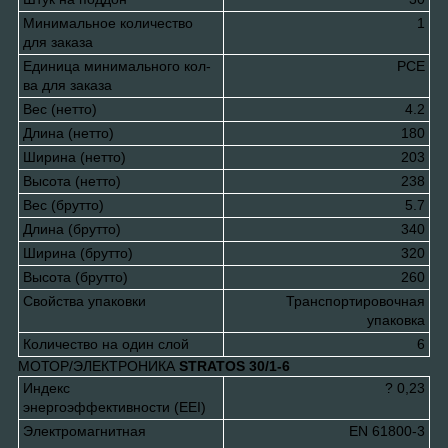
Минимальное количество
1
для заказа
Единица минимального кол-
PCE
ва для заказа
Вес (нетто)
4.2
Длина (нетто)
180
Ширина (нетто)
203
Высота (нетто)
238
Вес (брутто)
5.7
Длина (брутто)
340
Ширина (брутто)
320
Высота (брутто)
260
Свойства упаковки
Транспортировочная
упаковка
Количество на один слой
6
МОТОР/ЭЛЕКТРОНИКА
STRATOS 30/1-6
Индекс
? 0,23
энергоэффективности (EEI)
Электромагнитная
EN 61800-3