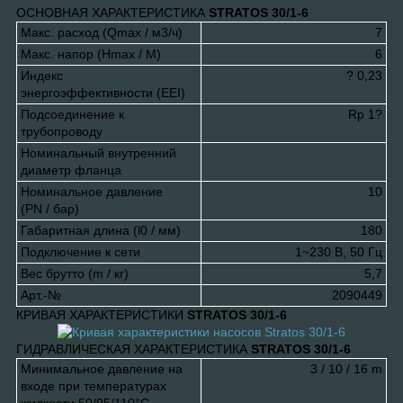
ОСНОВНАЯ ХАРАКТЕРИСТИКА
STRATOS 30/1-6
Макс. расход (Qmax / м
3
/ч)
7
Макс. напор (Hmax / M)
6
Индекс
? 0,23
энергоэффективности (EEI)
Подсоединение к
Rp 1?
трубопроводу
Номинальный внутренний
диаметр фланца
Номинальное давление
10
(PN / бар)
Габаритная длина (l0 / мм)
180
Подключение к сети
1~230 В, 50 Гц
Вес брутто (m / кг)
5,7
Арт.-№
2090449
КРИВАЯ ХАРАКТЕРИСТИКИ
STRATOS 30/1-6
ГИДРАВЛИЧЕСКАЯ ХАРАКТЕРИСТИКА
STRATOS 30/1-6
Минимальное давление на
3 / 10 / 16 m
входе при температурах
жидкости 50/95/110°C