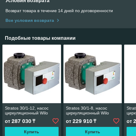
Условия возврата
Возврат товара в течение 14 дней по договоренности
Все условия возврата
Подобные товары компании
Stratos 30/1-12, насос
Stratos 30/1-8, насос
Stra
циркуляционный Wilo
циркуляционный Wilo
цирк
287 030
229 910
от
₸
от
₸
от
Купить
Купить