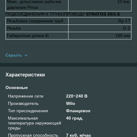
Макс. допустимое рабочее
10 bar
давление P
max
ПОДСОЕДИНЕНИЯ К ТРУБОПРОВОДУ
STRATOS 30/1-6
Резьбовое соединение труб
Rp 1?
Резьба
G 2
Габаритная длина l
0
180 мм
Скрыть
Характеристики
Основные
Напряжение сети
220~240 В
Производитель
Wilo
Тип присоединения
Фланцевое
Максимальная
40 град.
температура окружающей
среды
Пропускная способность
7 куб. м/час