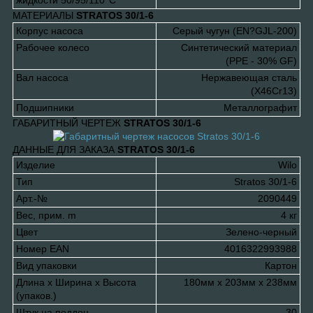
МАТЕРИАЛЫ
STRATOS 30/1-6
Корпус насоса
Серый чугун (EN?GJL-200)
Рабочее колесо
Синтетический материал
(PPE - 30% GF)
Вал насоса
Нержавеющая сталь
(X46Cr13)
Подшипники
Металлографит
ГАБАРИТНЫЙ ЧЕРТЕЖ
STRATOS 30/1-6
ДАННЫЕ ДЛЯ ЗАКАЗА
STRATOS 30/1-6
Изделие
Wilo
Тип
Stratos 30/1-6
Арт.-№
2090449
Вес, прим. m
4 кг
Цвет
Зелено-черный
Номер EAN
4016322993988
Вид упаковки
Картон
Длина x Ширина x Высота
180мм x 203мм x 238мм
(упаков.)
Штук на поддон
30