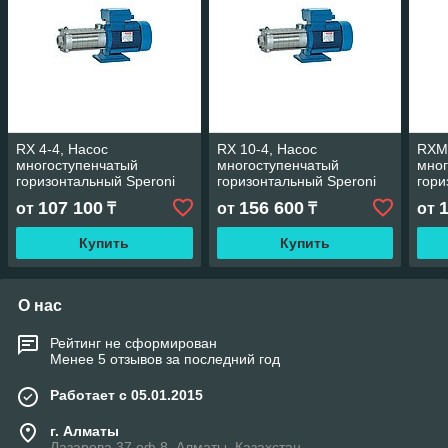
RX 4-4, Насос
RX 10-4, Насос
RXM 
многоступенчатый
многоступенчатый
мног
горизонтальный Speroni
горизонтальный Speroni
гори
107 100
156 600
от
₸
от
₸
от
Купить
Купить
О нас
Рейтинг не сформирован
Менее 5 отзывов за последний год
Работает с 05.01.2015
г. Алматы
Лазарева 37 оф 8, Алматы, Казахстан