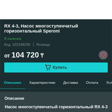
RX 4-3, Насос многоступенчатый
горизонтальный Speroni
В наличии
Код: 102198290
Розница
104 720
от
₸
Купить
Описание
Характеристики
Доставка
Оплата
Усл
Описание
Насос многоступенчатый горизонтальный RX 4-3