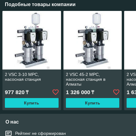
Подобные товары компании
2 VSC 3-10 MPC,
2 VSC 45-2 MPC,
2 VS
насосная станция
насосная станция в
насо
Алматы
Алм
977 820
1 326 000
1 6
₸
₸
Купить
Купить
О нас
Рейтинг не сформирован