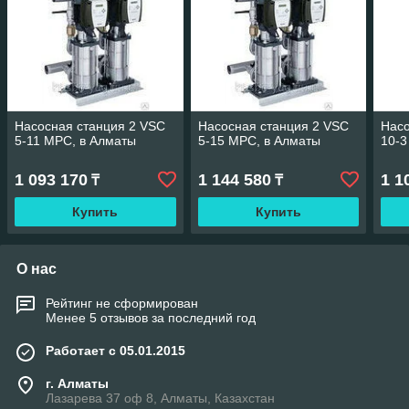
Насосная станция 2 VSC
Насосная станция 2 VSC
Насо
5-11 MPC, в Алматы
5-15 MPC, в Алматы
10-3
1 093 170
1 144 580
1 1
₸
₸
Купить
Купить
О нас
Рейтинг не сформирован
Менее 5 отзывов за последний год
Работает с 05.01.2015
г. Алматы
Лазарева 37 оф 8, Алматы, Казахстан