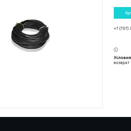
Ку
+7 (707)
возврат 