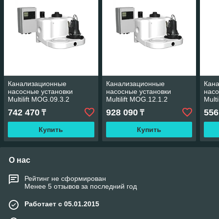
Канализационные
Канализационные
Кан
насосные установки
насосные установки
насо
Multilift MOG.09.3.2
Multilift MOG.12.1.2
Mult
3x400V
1x230V
насо
742 470
928 090
556
₸
₸
Mult
Купить
Купить
О нас
Рейтинг не сформирован
Менее 5 отзывов за последний год
Работает с 05.01.2015