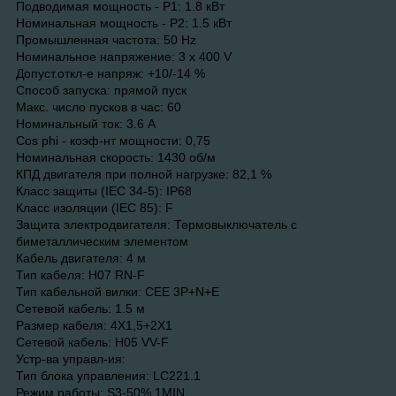
Подводимая мощность - P1: 1.8 кВт
Номинальная мощность - P2: 1.5 кВт
Промышленная частота: 50 Hz
Номинальное напряжение: 3 x 400 V
Допуст.откл-е напряж: +10/-14 %
Способ запуска: прямой пуск
Макс. число пусков в час: 60
Номинальный ток: 3.6 A
Cos phi - коэф-нт мощности: 0,75
Номинальная скорость: 1430 об/м
КПД двигателя при полной нагрузке: 82,1 %
Класс защиты (IEC 34-5): IP68
Класс изоляции (IEC 85): F
Защита электродвигателя: Термовыключатель с
биметаллическим элементом
Кабель двигателя: 4 м
Тип кабеля: H07 RN-F
Тип кабельной вилки: CEE 3P+N+E
Сетевой кабель: 1.5 м
Размер кабеля: 4X1,5+2X1
Сетевой кабель: H05 VV-F
Устр-ва управл-ия:
Тип блока управления: LC221.1
Режим работы: S3-50%,1MIN