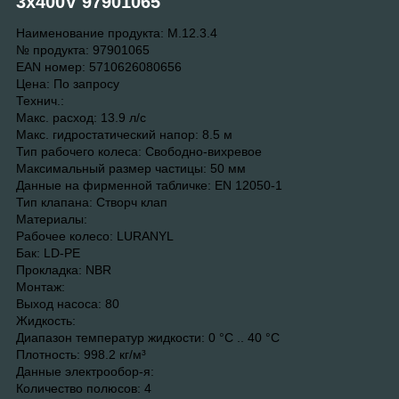
3x400V 97901065
Наименование продукта: M.12.3.4
№ продукта: 97901065
EAN номер: 5710626080656
Цена: По запросу
Технич.:
Maкс. расход: 13.9 л/с
Макс. гидростатический напор: 8.5 м
Тип рабочего колеса: Свободно-вихревое
Максимальный размер частицы: 50 мм
Данные на фирменной табличке: EN 12050-1
Тип клапана: Створч клап
Материалы:
Рабочее колесо: LURANYL
Бак: LD-PE
Прокладка: NBR
Монтаж:
Выход насоса: 80
Жидкость:
Диапазон температур жидкости: 0 °C .. 40 °C
Плотность: 998.2 кг/м³
Данные электрообор-я:
Количество полюсов: 4