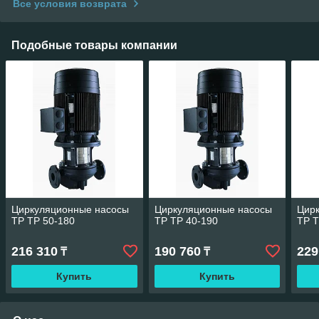
Все условия возврата
Подобные товары компании
Циркуляционные насосы
Циркуляционные насосы
Цир
TP TP 50-180
TP TP 40-190
TP T
216 310
190 760
229
₸
₸
Купить
Купить