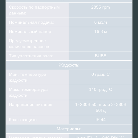
Скорость по паспортным
2855 rpm
данным:
Номинальная подача:
6 м3/ч
Номинальный напор:
16.8 м
Предусмотренное
-
количество насосов:
Тип уплотнения вала:
BUBE
Жидкость:
Мин. температура
0 град. С
жидкости:
Макс. температура
140 град. С
жидкости:
Напряжение питания:
1~230В 50Гц или 3~380В
50Гц
Класс защиты:
IP 44
Материалы:
Материал, корпус насоса:
Чугун/EN-JL1040 DIN W.-