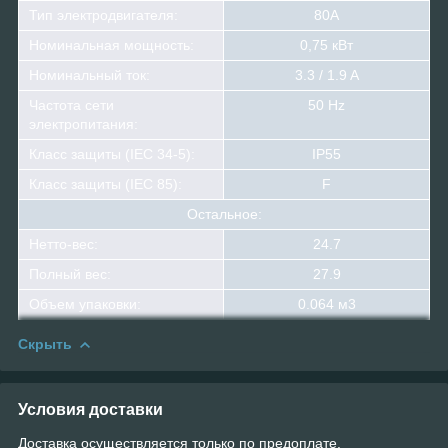
Тип электродвигателя:
80A
Номинальная мощность:
0,75 кВт
Номинальный ток:
3.3 / 1.9 A
Частота сети
50 Hz
электропитания:
Класс защиты (IEC 34-5):
IP55
Класс защиты (IEC 85):
F
Остальное:
Hетто-вес:
24.7
Полный вес:
27.9
Объем упаковки:
0.064 м3
Скрыть
Условия доставки
Доставка осуществляется только по предоплате.