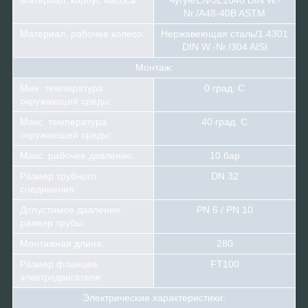
Nr./A48-40B ASTM
Материал, рабочее колесо:
Нержавеющая сталь/1.4301
DIN W.-Nr./304 AISI
Монтаж:
Мин. температура
0 град. С
окружающей среды:
Макс. температура
40 град. С
окружающей среды:
Макс. рабочее давление:
10 бар
Размер трубного
DN 32
соединения:
Допустимое давление,
PN 6 / PN 10
размер трубы:
Монтажная длина:
280
Размер фланцев
FT100
электродвигателя:
Электрические характеристики: