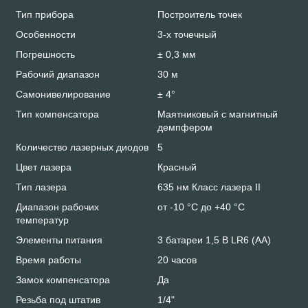
Тип прибора
Построитель точек
Особенности
3-x точечный
Погрешность
± 0,3 мм
Рабочий диапазон
30 м
Самонивелирование
± 4°
Тип компенсатора
Маятниковый с магнитный
демпфером
Количество лазерных диодов
5
Цвет лазера
Красный
Тип лазера
635 нм Класс лазера II
Диапазон рабочих
от -10 °C до +40 °C
температур
Элементы питания
3 батареи 1,5 В LR6 (AA)
Время работы
20 часов
Замок компенсатора
Да
Резьба под штатив
1/4"