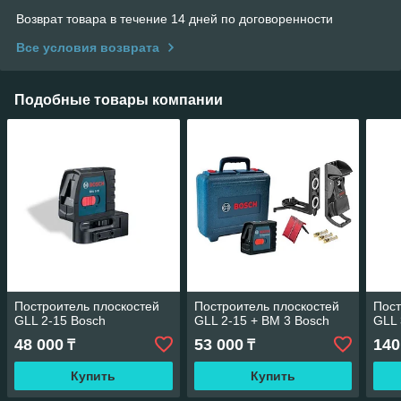
Возврат товара в течение 14 дней по договоренности
Все условия возврата
Подобные товары компании
Построитель плоскостей
Построитель плоскостей
Пост
GLL 2-15 Bosch
GLL 2-15 + BM 3 Bosch
GLL 
48 000
53 000
140
₸
₸
Купить
Купить