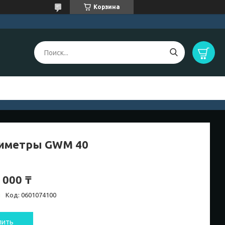
Корзина
иметры GWM 40
 000 ₸
и
Код:
0601074100
пить