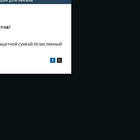
нтов!
ащитной сумкой Исчисляемый