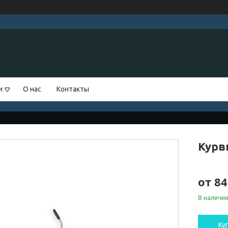
и
О нас
Контакты
Курв
от
84
В наличи
Ку