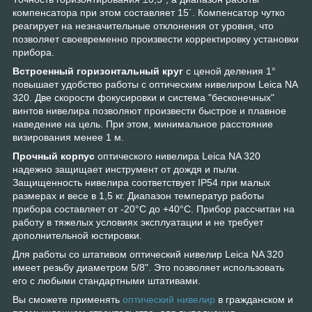
компенсатора при этом составляет 15´. Компенсатор чутко
реагирует на незначительные отклонения от уровня, что
позволяет своевременно произвести корректировку установки
прибора.
Встроенный горизонтальный круг
с ценой деления 1°
повышает удобство работы с оптическим нивелиром Leica NA
320. Две скорости фокусировки и система "бесконечных"
винтов нивелира позволяют произвести быстрое и плавное
наведение на цель. При этом, минимальное расстояние
визирования менее 1 м.
Прочный корпус
оптического нивелира Leica NA 320
надежно защищает инструмент от дождя и пыли.
Защищенность нивелира соответствует IP54 при малых
размерах и весе в 1,5 кг. Диапазон температур работы
прибора составляет от -20°С до +40°С. Прибор рассчитан на
работу в тяжелых условиях эксплуатации и не требует
дополнительной юстировки.
Для работы со штативом оптический нивелир Leica NA 320
имеет резьбу диаметром 5/8". Это позволяет использовать
его с любыми стандартными штативами.
Вы сможете применять
оптический нивелир
в гражданском и